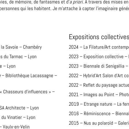
ies, de mémoire, de fantasmes et d’
a priori
. A travers des mises en
 personnes qui les habitent. Je m’attache à capter l’imaginaire géné
Expositions collective
 la Savoie – Chambéry
2024 – La Filature/Art contem
s du Tarmac – Lyon
2023 – Exposition collective – 
e – Lyon
2023 – Biennale di Senigallia – 
e
– Bibliothèque Lacassagne –
2022 – Hybrid’Art Salon d’Art 
2022 – Reflet du paysage actue
 « Chasseurs d’influences » –
2021 – Images au Point – Phot
2019 – Etrange nature – La fer
A Architecte – Lyon
2016 – Réminiscence – Biennal
du Vinatier – Lyon
2015 – Nus au polaroïd – Galer
 Vaulx-en-Velin