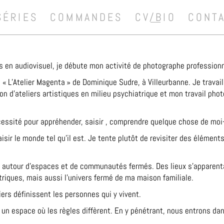
SÉRIES
COMMANDES
CV/BIO
CONT
s en audiovisuel, je débute mon activité de photographe professionnel
« L’Atelier Magenta » de Dominique Sudre, à Villeurbanne. Je travai
on d’ateliers artistiques en milieu psychiatrique et mon travail ph
cessité pour appréhender, saisir , comprendre quelque chose de mo
isir le monde tel qu’il est. Je tente plutôt de revisiter des élément
s autour d’espaces et de communautés fermés. Des lieux s’apparent
triques, mais aussi l’univers fermé de ma maison familiale.
ers définis­sent les personnes qui y vivent.
 un espace où les règles diffèrent. En y pénétrant, nous entrons d