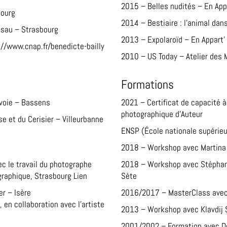
2015 – Belles nudités – En App
bourg
2014 – Bestiaire : l’animal dan
Elsau – Strasbourg
2013 – Expolaroïd – En Appart’
://www.cnap.fr/benedicte-bailly
2010 – US Today – Atelier des 
Formations
avoie – Bassens
2021 – Certificat de capacité à
photographique
d’Auteur
 et du Cerisier – Villeurbanne
ENSP (École nationale supérieu
2018 – Workshop avec Martina 
ec le travail du photographe
2018 – Workshop avec Stéphan
graphique, Strasbourg
Lien
Sète
er – Isère
2016/2017 – MasterClass avec 
, en collaboration avec l’artiste
2013 – Workshop avec Klavdij S
2001/2002 – Formation avec Do