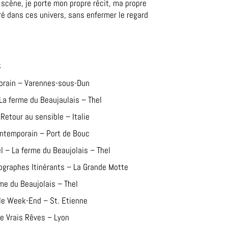
 scène, je porte mon propre récit, ma propre
ré dans ces univers, sans enfermer le regard
s
porain – Varennes-sous-Dun
La ferme du Beaujaulais – Thel
Retour au sensible – Italie
contemporain – Port de Bouc
l – La ferme du Beaujolais – Thel
ographes Itinérants – La Grande Motte
me du Beaujolais – Thel
e Week-End – St. Etienne
ie Vrais Rêves – Lyon