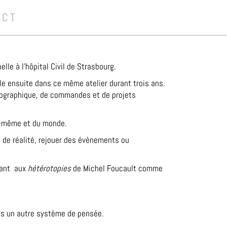
ACT
le à l’hôpital Civil de Strasbourg.
lle ensuite dans ce même atelier durant trois ans.
otographique, de commandes et de projets
i-même et du monde.
s de réalité, rejouer des évènements ou
ant
aux
hétérotopies
de Michel Foucault comme
ans un autre système de pensée.